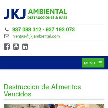
937 088 312 - 937 193 073
ventas@jkjambiental.com
Toggle
MENU
navigation
Destruccion de Alimentos
Vencidos