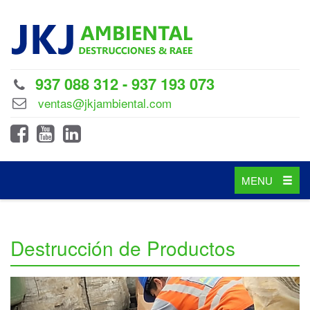
937 088 312 - 937 193 073
ventas@jkjambiental.com
Toggle
MENU
navigation
Destrucción de Productos