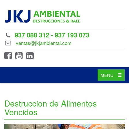
937 088 312 - 937 193 073
ventas@jkjambiental.com
Toggle
MENU
navigation
Destruccion de Alimentos
Vencidos